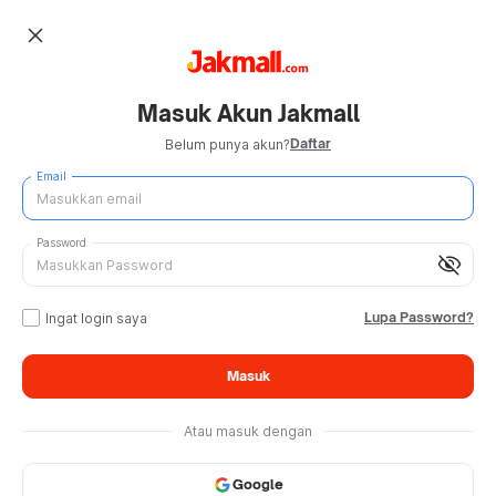
close
Masuk Akun Jakmall
Daftar
Belum punya akun?
Email
Password
visibility_off
Lupa Password?
Ingat login saya
Masuk
Atau masuk dengan
Google