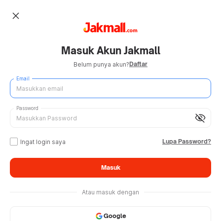
close
Masuk Akun Jakmall
Daftar
Belum punya akun?
Email
Password
visibility_off
Lupa Password?
Ingat login saya
Masuk
Atau masuk dengan
Google