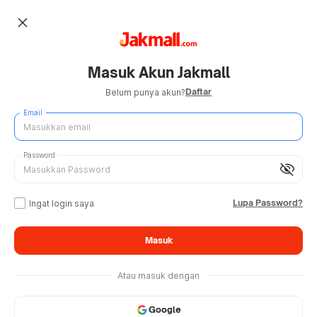
close
Masuk Akun Jakmall
Daftar
Belum punya akun?
Email
Password
visibility_off
Lupa Password?
Ingat login saya
Masuk
Atau masuk dengan
Google