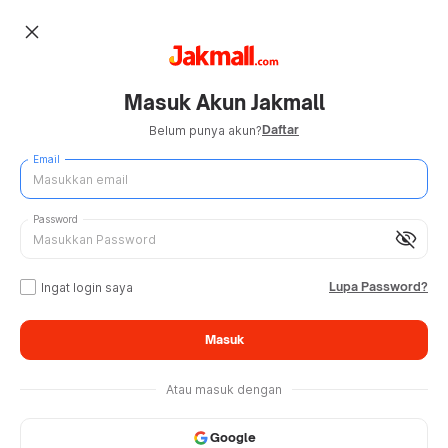
close
Masuk Akun Jakmall
Daftar
Belum punya akun?
Email
Password
visibility_off
Lupa Password?
Ingat login saya
Masuk
Atau masuk dengan
Google