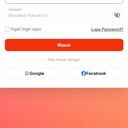
Password
visibility_off
Ingat login saya
Lupa Password?
Masuk
Atau masuk dengan
Google
Facebook