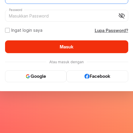
Password
visibility_off
Ingat login saya
Lupa Password?
Masuk
Atau masuk dengan
Google
Facebook