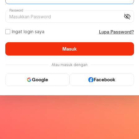
Password
visibility_off
Ingat login saya
Lupa Password?
Masuk
Atau masuk dengan
Google
Facebook