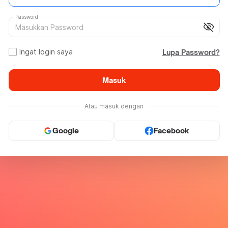
Password
visibility_off
Ingat login saya
Lupa Password?
Masuk
Atau masuk dengan
Google
Facebook