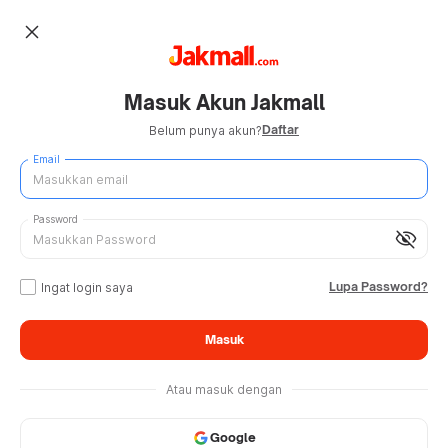
close
Masuk Akun Jakmall
Daftar
Belum punya akun?
Email
Password
visibility_off
Lupa Password?
Ingat login saya
Masuk
Atau masuk dengan
Google