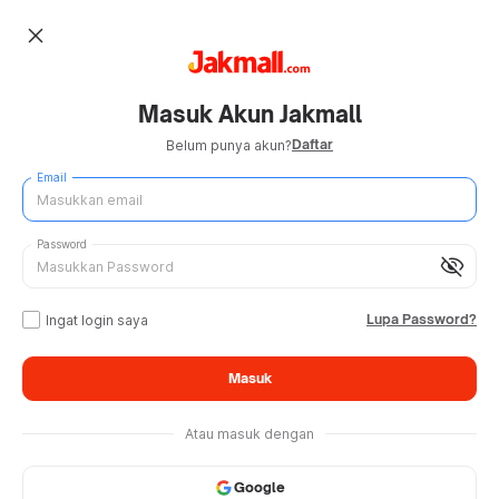
close
Masuk Akun Jakmall
Daftar
Belum punya akun?
Email
Password
visibility_off
Lupa Password?
Ingat login saya
Masuk
Atau masuk dengan
Google