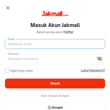
close
Masuk Akun Jakmall
Daftar
Belum punya akun?
Email
Password
visibility_off
Lupa Password?
Ingat login saya
Masuk
Atau masuk dengan
Google