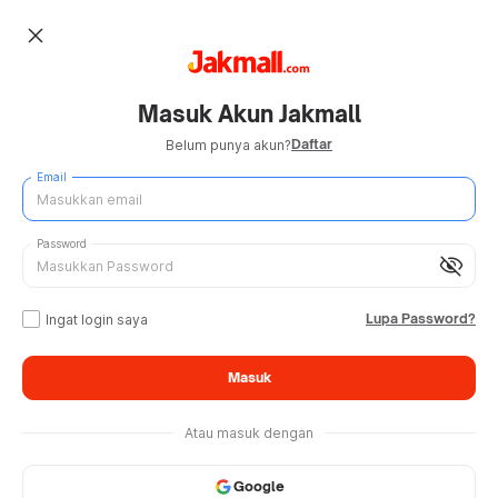
close
Masuk Akun Jakmall
Daftar
Belum punya akun?
Email
Password
visibility_off
Lupa Password?
Ingat login saya
Masuk
Atau masuk dengan
Google