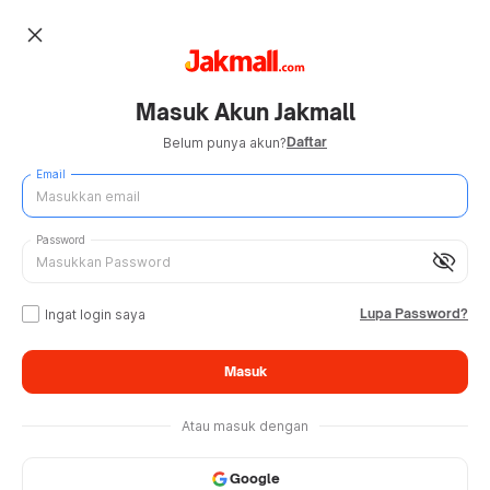
close
Masuk Akun Jakmall
Daftar
Belum punya akun?
Email
Password
visibility_off
Lupa Password?
Ingat login saya
Masuk
Atau masuk dengan
Google