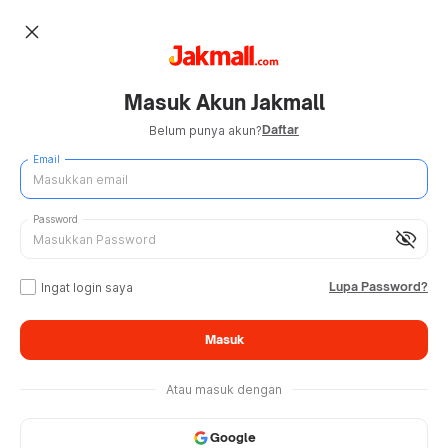
close
Masuk Akun Jakmall
Daftar
Belum punya akun?
Email
Password
visibility_off
Lupa Password?
Ingat login saya
Masuk
Atau masuk dengan
Google