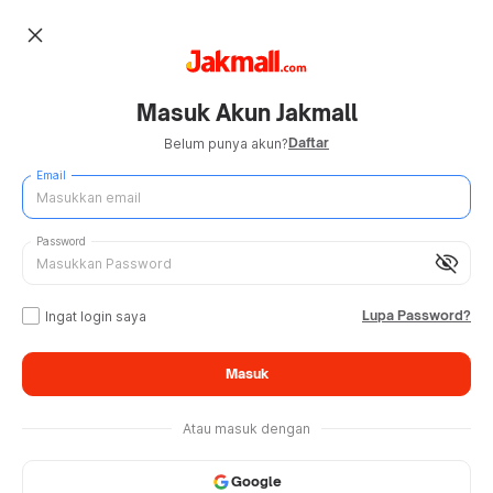
close
Masuk Akun Jakmall
Daftar
Belum punya akun?
Email
Password
visibility_off
Lupa Password?
Ingat login saya
Masuk
Atau masuk dengan
Google