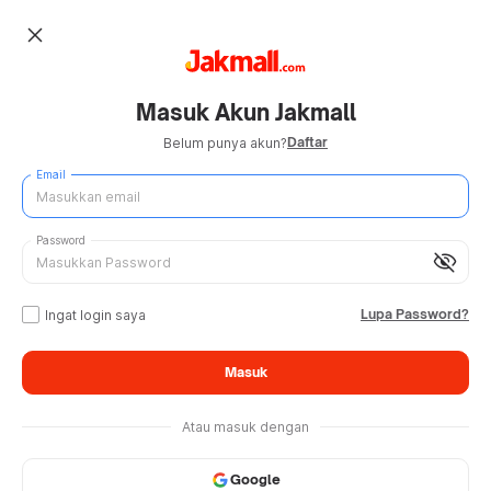
close
Masuk Akun Jakmall
Daftar
Belum punya akun?
Email
Password
visibility_off
Lupa Password?
Ingat login saya
Masuk
Atau masuk dengan
Google