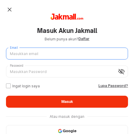
close
Masuk Akun Jakmall
Daftar
Belum punya akun?
Email
Password
visibility_off
Lupa Password?
Ingat login saya
Masuk
Atau masuk dengan
Google