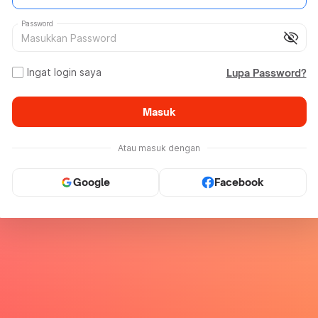
Password
visibility_off
Ingat login saya
Lupa Password?
Masuk
Atau masuk dengan
Google
Facebook