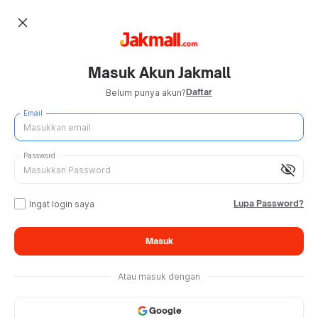
close
Masuk Akun Jakmall
Daftar
Belum punya akun?
Email
Password
visibility_off
Lupa Password?
Ingat login saya
Masuk
Atau masuk dengan
Google