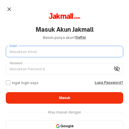
close
Masuk Akun Jakmall
Daftar
Belum punya akun?
Email
Password
visibility_off
Lupa Password?
Ingat login saya
Masuk
Atau masuk dengan
Google