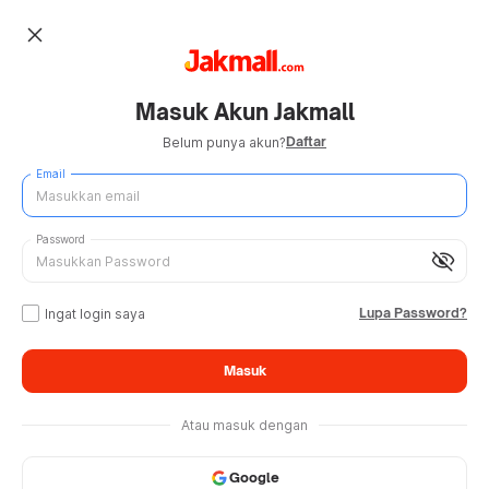
close
Masuk Akun Jakmall
Daftar
Belum punya akun?
Email
Password
visibility_off
Lupa Password?
Ingat login saya
Masuk
Atau masuk dengan
Google