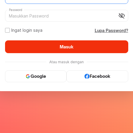
Password
visibility_off
Ingat login saya
Lupa Password?
Masuk
Atau masuk dengan
Google
Facebook