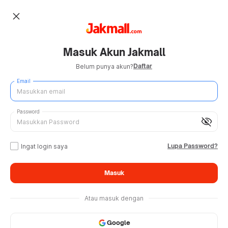
close
Masuk Akun Jakmall
Daftar
Belum punya akun?
Email
Password
visibility_off
Lupa Password?
Ingat login saya
Masuk
Atau masuk dengan
Google