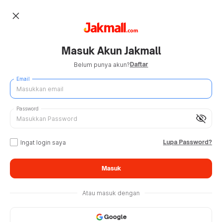
close
Masuk Akun Jakmall
Daftar
Belum punya akun?
Email
Password
visibility_off
Lupa Password?
Ingat login saya
Masuk
Atau masuk dengan
Google