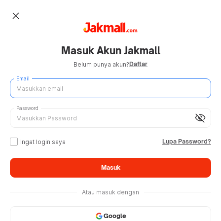
close
Masuk Akun Jakmall
Daftar
Belum punya akun?
Email
Password
visibility_off
Lupa Password?
Ingat login saya
Masuk
Atau masuk dengan
Google