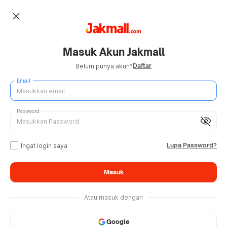
close
Masuk Akun Jakmall
Daftar
Belum punya akun?
Email
Password
visibility_off
Lupa Password?
Ingat login saya
Masuk
Atau masuk dengan
Google