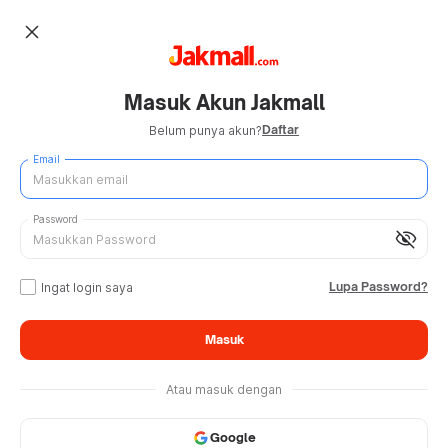
close
Masuk Akun Jakmall
Daftar
Belum punya akun?
Email
Password
visibility_off
Lupa Password?
Ingat login saya
Masuk
Atau masuk dengan
Google