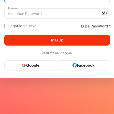
Password
visibility_off
Ingat login saya
Lupa Password?
Masuk
Atau masuk dengan
Google
Facebook