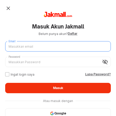
close
Masuk Akun Jakmall
Daftar
Belum punya akun?
Email
Password
visibility_off
Lupa Password?
Ingat login saya
Masuk
Atau masuk dengan
Google