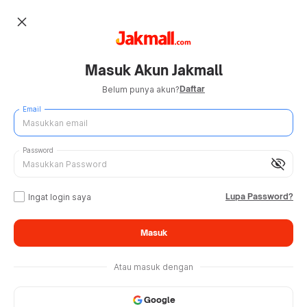
close
Masuk Akun Jakmall
Daftar
Belum punya akun?
Email
Password
visibility_off
Lupa Password?
Ingat login saya
Masuk
Atau masuk dengan
Google