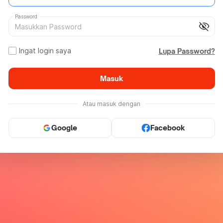
Password
visibility_off
Ingat login saya
Lupa Password?
Masuk
Atau masuk dengan
Google
Facebook