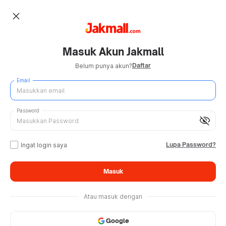
close
Masuk Akun Jakmall
Daftar
Belum punya akun?
Email
Password
visibility_off
Lupa Password?
Ingat login saya
Masuk
Atau masuk dengan
Google