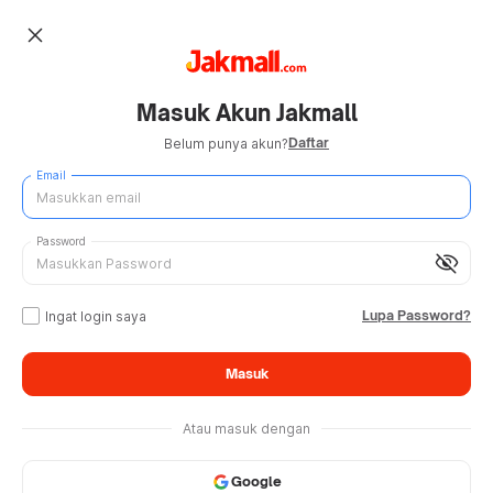
close
Masuk Akun Jakmall
Daftar
Belum punya akun?
Email
Password
visibility_off
Lupa Password?
Ingat login saya
Masuk
Atau masuk dengan
Google