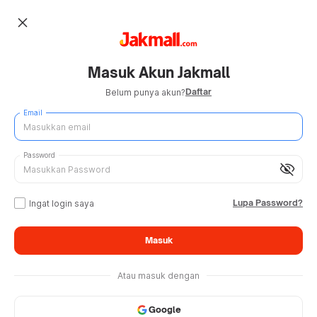
close
Masuk Akun Jakmall
Daftar
Belum punya akun?
Email
Password
visibility_off
Lupa Password?
Ingat login saya
Masuk
Atau masuk dengan
Google