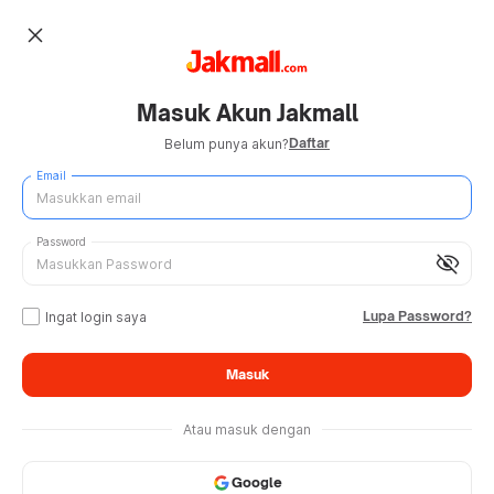
close
Masuk Akun Jakmall
Daftar
Belum punya akun?
Email
Password
visibility_off
Lupa Password?
Ingat login saya
Masuk
Atau masuk dengan
Google