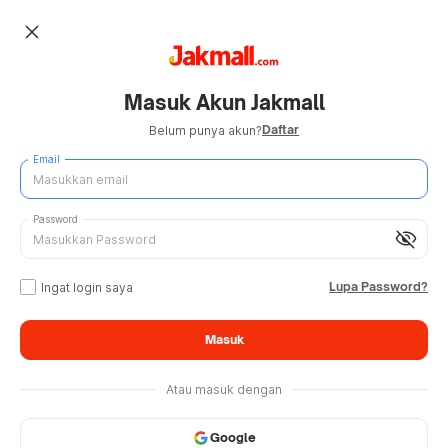
close
Masuk Akun Jakmall
Daftar
Belum punya akun?
Email
Password
visibility_off
Lupa Password?
Ingat login saya
Masuk
Atau masuk dengan
Google