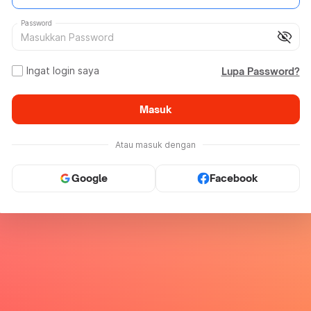
Password
visibility_off
Ingat login saya
Lupa Password?
Masuk
Atau masuk dengan
Google
Facebook