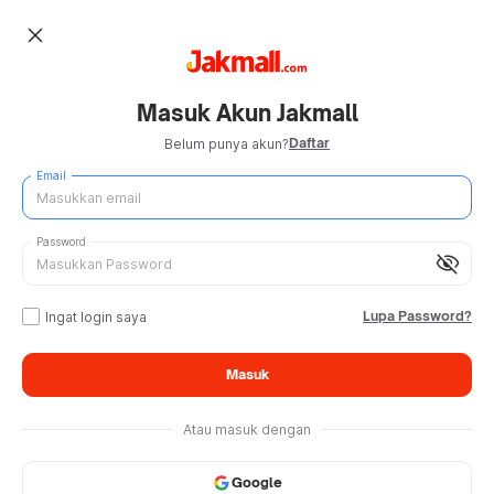
close
Masuk Akun Jakmall
Daftar
Belum punya akun?
Email
Password
visibility_off
Lupa Password?
Ingat login saya
Masuk
Atau masuk dengan
Google