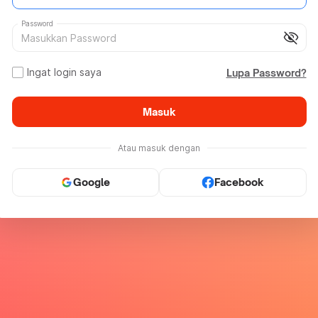
Password
visibility_off
Ingat login saya
Lupa Password?
Masuk
Atau masuk dengan
Google
Facebook