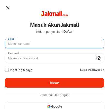
close
Masuk Akun Jakmall
Daftar
Belum punya akun?
Email
Password
visibility_off
Lupa Password?
Ingat login saya
Masuk
Atau masuk dengan
Google