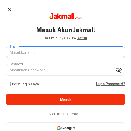
close
Masuk Akun Jakmall
Daftar
Belum punya akun?
Email
Password
visibility_off
Lupa Password?
Ingat login saya
Masuk
Atau masuk dengan
Google