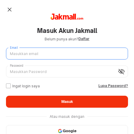
close
Masuk Akun Jakmall
Daftar
Belum punya akun?
Email
Password
visibility_off
Lupa Password?
Ingat login saya
Masuk
Atau masuk dengan
Google