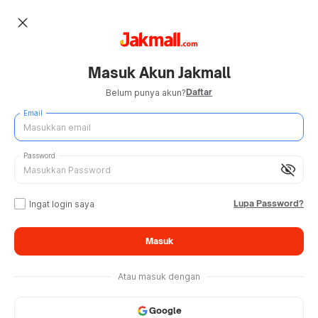
close
Masuk Akun Jakmall
Daftar
Belum punya akun?
Email
Password
visibility_off
Lupa Password?
Ingat login saya
Masuk
Atau masuk dengan
Google