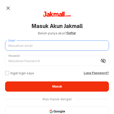
close
Masuk Akun Jakmall
Daftar
Belum punya akun?
Email
Password
visibility_off
Lupa Password?
Ingat login saya
Masuk
Atau masuk dengan
Google