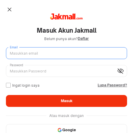
close
Masuk Akun Jakmall
Daftar
Belum punya akun?
Email
Password
visibility_off
Lupa Password?
Ingat login saya
Masuk
Atau masuk dengan
Google