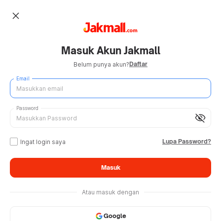
close
Masuk Akun Jakmall
Daftar
Belum punya akun?
Email
Password
visibility_off
Lupa Password?
Ingat login saya
Masuk
Atau masuk dengan
Google