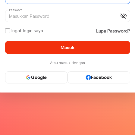
Password
visibility_off
Ingat login saya
Lupa Password?
Masuk
Atau masuk dengan
Google
Facebook