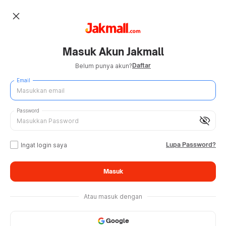
close
Masuk Akun Jakmall
Daftar
Belum punya akun?
Email
Password
visibility_off
Lupa Password?
Ingat login saya
Masuk
Atau masuk dengan
Google