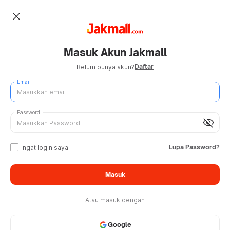
close
Masuk Akun Jakmall
Daftar
Belum punya akun?
Email
Password
visibility_off
Lupa Password?
Ingat login saya
Masuk
Atau masuk dengan
Google