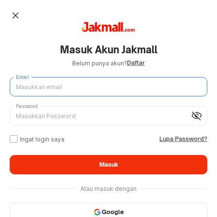
close
Masuk Akun Jakmall
Daftar
Belum punya akun?
Email
Password
visibility_off
Lupa Password?
Ingat login saya
Masuk
Atau masuk dengan
Google